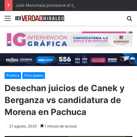
Julio Menchaca promueve el bienestar integral de los adultos mayores
Menu
B
Política
Principales
Desechan juicios de Canek y
Berganza vs candidatura de
Morena en Pachuca
31 agosto, 2020
1 minuto de lectura