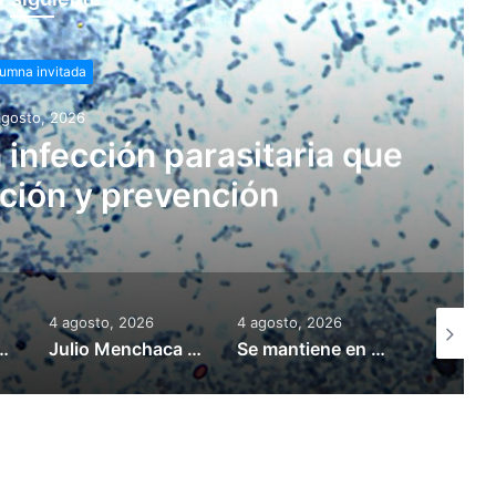
umna invitada
agosto, 2026
a infección parasitaria que
ción y prevención
4 agosto, 2026
4 agosto, 2026
3 agosto,
lítica ambiental con enfoque de desarrollo sustentable
Julio Menchaca destina más de 175 mdp en obra pública para San Bartolo
Se mantiene en 16 el número de casos confirmados de gusano barrenador en humanos