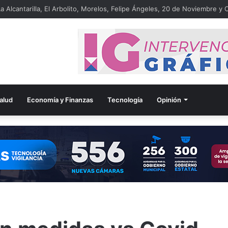
a Alcantarilla, El Arbolito, Morelos, Felipe Ángeles, 20 de Noviembre y C
alud
Economía y Finanzas
Tecnología
Opinión