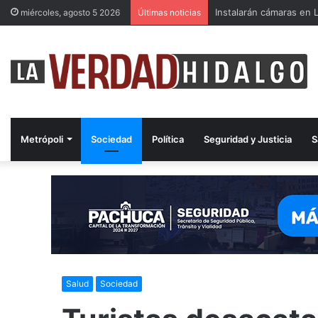
Instalarán cámaras en L
miércoles, agosto 5 2026
Últimas noticias
Metrópoli
Sociedad
Política
Seguridad y Justicia
S
Salud
Sociedad