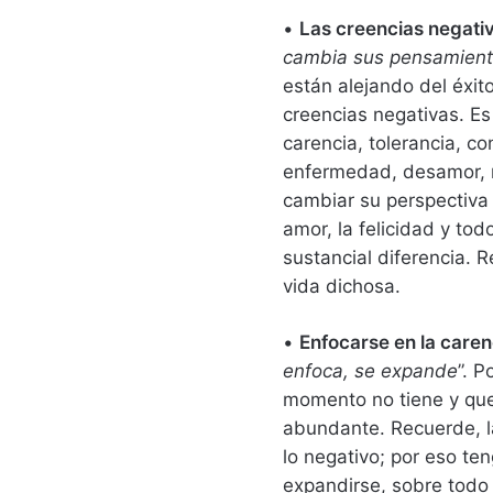
•
Las creencias negati
cambia sus pensamient
están alejando del éxi
creencias negativas. Es
carencia, tolerancia, c
enfermedad, desamor, m
cambiar su perspectiva h
amor, la felicidad y tod
sustancial diferencia.
vida dichosa.
•
Enfocarse en la caren
enfoca, se expande
”. P
momento no tiene y que 
abundante. Recuerde, l
lo negativo; por eso te
expandirse, sobre tod