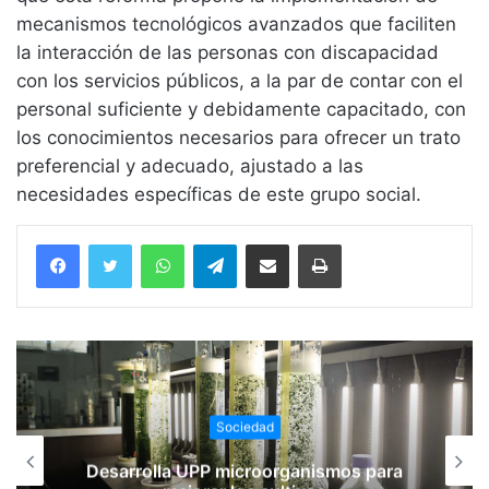
mecanismos tecnológicos avanzados que faciliten
la interacción de las personas con discapacidad
con los servicios públicos, a la par de contar con el
personal suficiente y debidamente capacitado, con
los conocimientos necesarios para ofrecer un trato
preferencial y adecuado, ajustado a las
necesidades específicas de este grupo social.
WhatsApp
Telegram
Compartir vía email
Imprimir
Sociedad
Con mú
rolla UPP microorganismos para
internaci