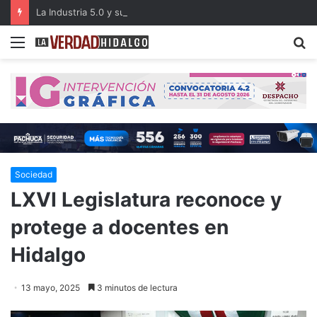
La Industria 5.0 y sus aplicaciones en las organizaciones del siglo XXI (parte 3)
Menu
B
Sociedad
LXVI Legislatura reconoce y
protege a docentes en
Hidalgo
13 mayo, 2025
3 minutos de lectura