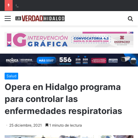
Con música, literatura y cultura internacional concluirá la 26ª FILIJ en Pachuca
Menu
B
Salud
Opera en Hidalgo programa
para controlar las
enfermedades respiratorias
25 diciembre, 2021
1 minuto de lectura