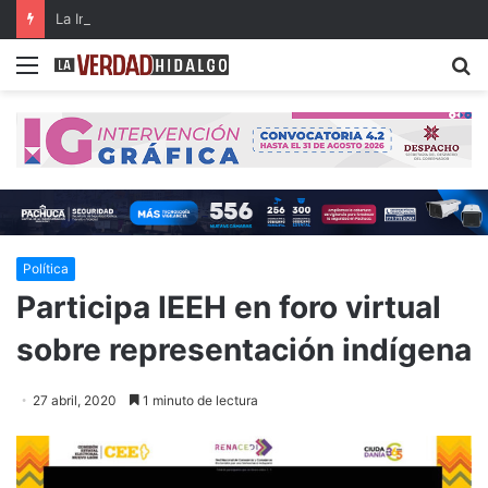
La Industria 5.0 y sus aplicaciones en las organizaciones del siglo XXI (parte 3)
Menu
B
Política
Participa IEEH en foro virtual
sobre representación indígena
27 abril, 2020
1 minuto de lectura