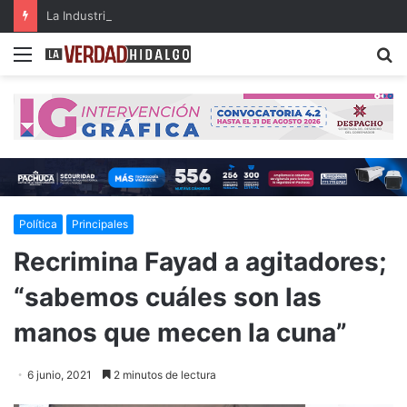
La Industria 5.0 y sus aplicaciones en las organizaciones del siglo XXI (parte 3)
Menu
B
Política
Principales
Recrimina Fayad a agitadores;
“sabemos cuáles son las
manos que mecen la cuna”
6 junio, 2021
2 minutos de lectura