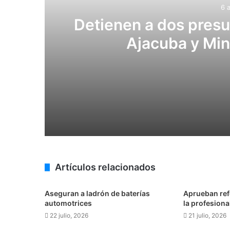
6 
Detienen a dos pres
Ajacuba y Min
6 agosto, 2026
Detienen a dos presuntos narcomenudi
5 agosto, 2026
Artículos relacionados
Aseguran a ladrón de baterías
Aprueban ref
automotrices
la profesiona
22 julio, 2026
4 agosto, 2026
21 julio, 2026
Aseguran 12 camionetas “huachicolera