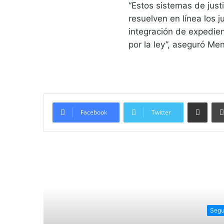
“Estos sistemas de just
resuelven en línea los j
integración de expedien
por la ley”, aseguró Me
Compartir vía email
Facebook
Twitter
Lee
Segu