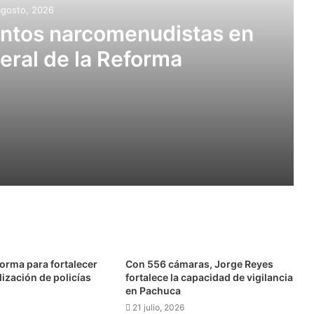
agosto, 2026
untos narcomenudistas en
eral de la Reforma
stas en Ajacuba y Mineral de la Reforma
Instalarán cámaras en La Alcantarilla, El Arbolito, Morelos, Felipe Ángeles, 20 de Noviembre y Cruz del Cerrito
orma para fortalecer
Con 556 cámaras, Jorge Reyes
lización de policías
fortalece la capacidad de vigilancia
en Pachuca
21 julio, 2026
s” en Tula de Allende