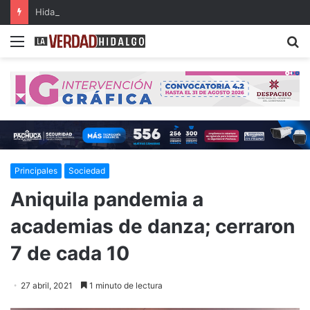
Hidalgo, primer lugar nacional en crecimiento del Fondo General de Participaciones
Menu
B
Principales
Sociedad
Aniquila pandemia a
academias de danza; cerraron
7 de cada 10
27 abril, 2021
1 minuto de lectura