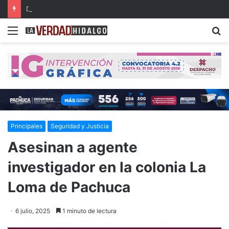
Detienen a dos presuntos narcomenudistas en Ajacuba y Mineral de la Reforma
Menu
B
Principales
Seguridad y Justicia
Asesinan a agente
investigador en la colonia La
Loma de Pachuca
6 julio, 2025
1 minuto de lectura