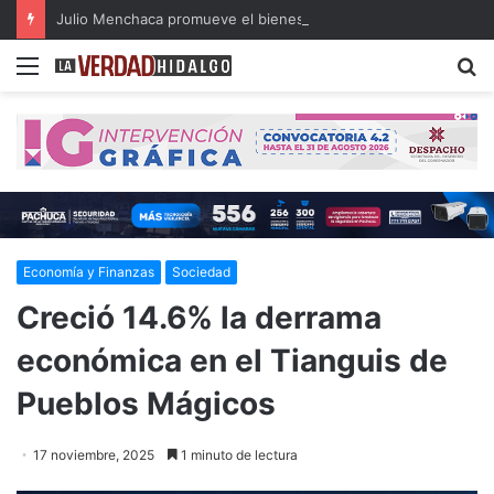
Julio Menchaca promueve el bienestar integral de los adultos mayores
Menu
B
Economía y Finanzas
Sociedad
Creció 14.6% la derrama
económica en el Tianguis de
Pueblos Mágicos
17 noviembre, 2025
1 minuto de lectura