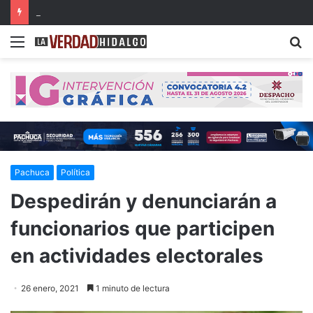
Con música, literatura y cultura internacional concluirá la 26ª FILIJ en Pachuca
Menu
B
Pachuca
Política
Despedirán y denunciarán a
funcionarios que participen
en actividades electorales
26 enero, 2021
1 minuto de lectura