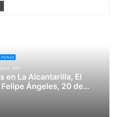
Imprimir
r siguiente
Pachuca
agosto, 2026
 en La Alcantarilla, El
, Felipe Ángeles, 20 de
Cruz del Cerrito