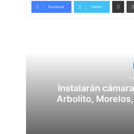
Compartir vía email
Facebook
Twitter
Lee
5 
Instalarán cámaras
Arbolito, Morelos
Noviembre y 
5 agosto, 2026