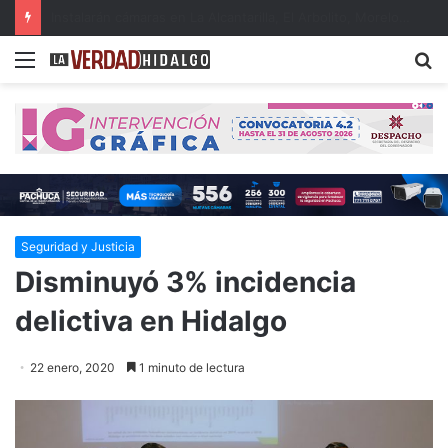
Hidalgo, primer lugar nacional en crecimiento del Fondo General de Participaciones
Menu
B
Seguridad y Justicia
Disminuyó 3% incidencia
delictiva en Hidalgo
22 enero, 2020
1 minuto de lectura