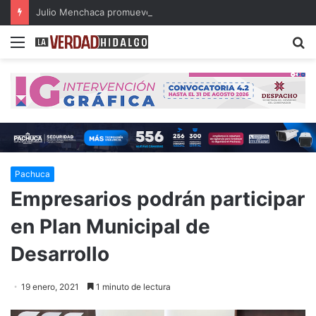
Julio Menchaca promueve el bienestar integral de los adultos mayores
Menu
B
Pachuca
Empresarios podrán participar
en Plan Municipal de
Desarrollo
19 enero, 2021
1 minuto de lectura