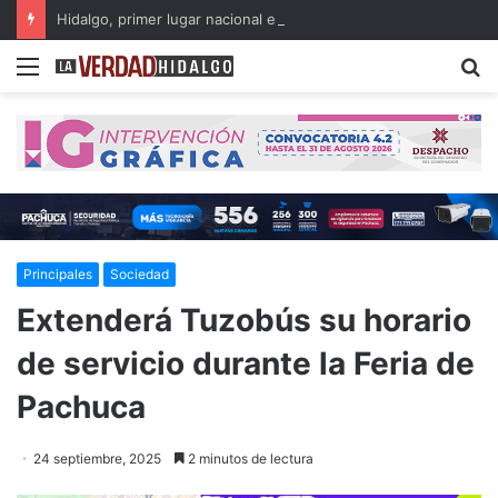
Hidalgo, primer lugar nacional en crecimiento del Fondo General de Participaciones
Menu
B
Principales
Sociedad
Extenderá Tuzobús su horario
de servicio durante la Feria de
Pachuca
24 septiembre, 2025
2 minutos de lectura