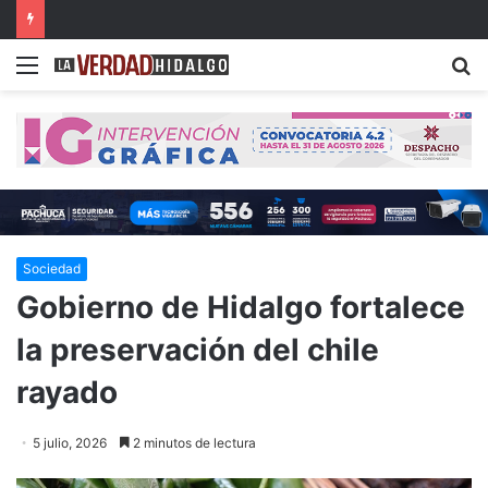
Detienen a dos presuntos narcomenudistas en Ajacuba y Mineral de la Reforma
Menu
B
Sociedad
Gobierno de Hidalgo fortalece
la preservación del chile
rayado
5 julio, 2026
2 minutos de lectura