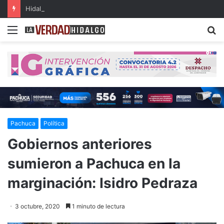
Hidalgo, primer lugar nacional en crecimiento del Fondo General de Participaciones
Menu
B
Pachuca
Política
Gobiernos anteriores
sumieron a Pachuca en la
marginación: Isidro Pedraza
3 octubre, 2020
1 minuto de lectura