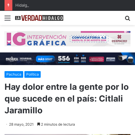
Hidalgo, primer lugar nacional en crecimiento del Fondo General de Participaciones
Menu
B
Pachuca
Política
Hay dolor entre la gente por lo
que sucede en el país: Citlali
Jaramillo
28 mayo, 2021
2 minutos de lectura