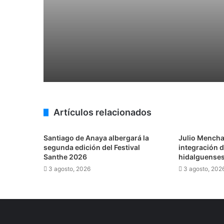
8 agosto, 2026
Desarrolla UPP microorganismos para m
8 agosto, 2026
Artículos relacionados
Con música, literatura y cultura inter
Santiago de Anaya albergará la
Julio Mencha
segunda edición del Festival
integración 
Santhe 2026
hidalguense
7 agosto, 2026
3 agosto, 2026
3 agosto, 202
Con mis monos chinos, no
7 agosto, 2026