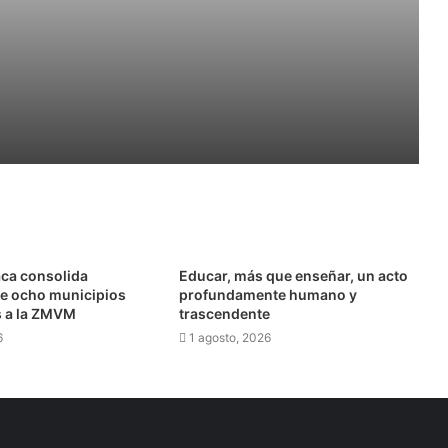
ejorar los cultivos
nacional concluirá la 26ª FILIJ en Pachuca
ca consolida
Educar, más que enseñar, un acto
de ocho municipios
profundamente humano y
s a la ZMVM
trascendente
6
1 agosto, 2026