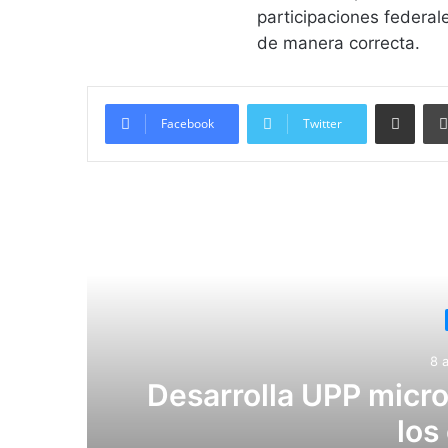
participaciones federal
de manera correcta.
Compartir vía email
Facebook
Twitter
Lee
8 
Desarrolla UPP micr
los