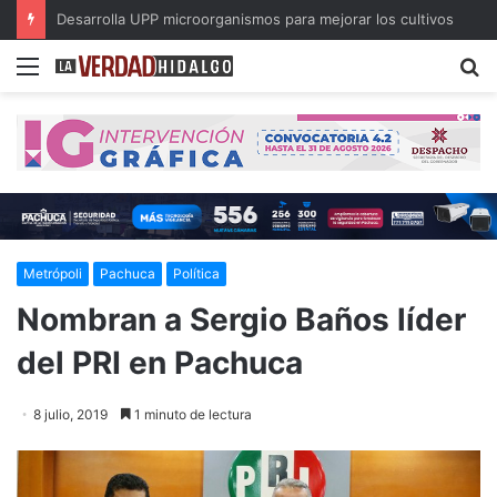
Con música, literatura y cultura internacional concluirá la 26ª FILIJ en Pachuca
Menu
B
Metrópoli
Pachuca
Política
Nombran a Sergio Baños líder
del PRI en Pachuca
8 julio, 2019
1 minuto de lectura