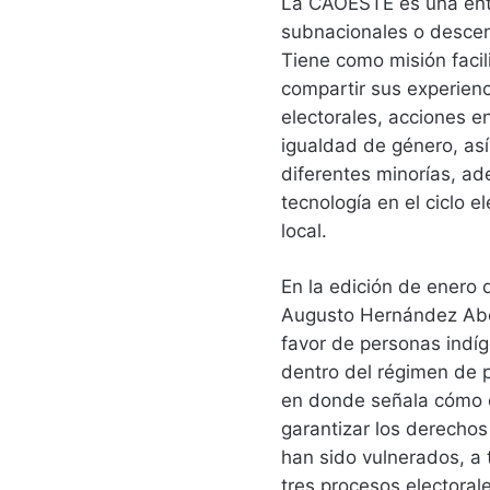
La CAOESTE es una enti
subnacionales o descen
Tiene como misión facili
compartir sus experienc
electorales, acciones e
igualdad de género, así
diferentes minorías, ad
tecnología en el ciclo e
local.
En la edición de enero 
Augusto Hernández Abog
favor de personas indíg
dentro del régimen de p
en donde señala cómo e
garantizar los derechos
han sido vulnerados, a
tres procesos electorale