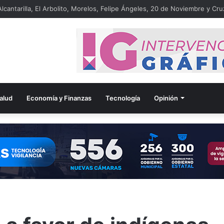
lcantarilla, El Arbolito, Morelos, Felipe Ángeles, 20 de Noviembre y Cru
alud
Economía y Finanzas
Tecnología
Opinión