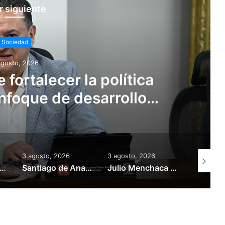
r siguiente
Sociedad
agosto, 2026
fortalecer la política
nfoque de desarrollo
tentable
3 agosto, 2026
3 agosto, 2026
3 agosto,
 Menchaca destina más de 175 mdp en obra pública para San Bartolo
Santiago de Anaya albergará la segunda edición del Festival Santhe 2026
Julio Menchaca consolida integración de ocho municipios hidalguenses a la ZMVM