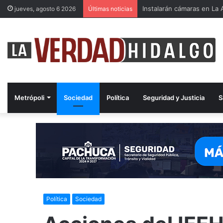
Instalarán cámaras en La A
jueves, agosto 6 2026
Últimas noticias
Metrópoli
Sociedad
Política
Seguridad y Justicia
S
Política
Sociedad