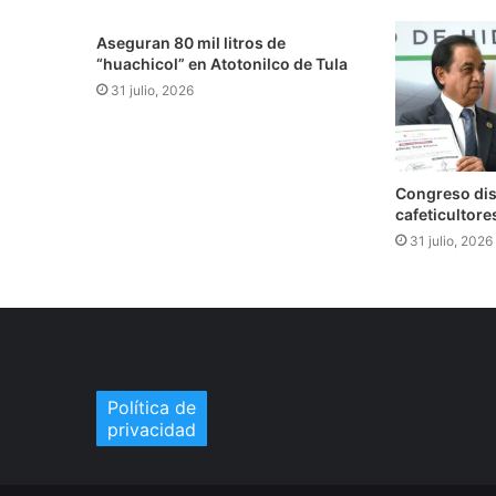
Aseguran 80 mil litros de
“huachicol” en Atotonilco de Tula
31 julio, 2026
Congreso dis
cafeticultor
31 julio, 2026
Política de
privacidad