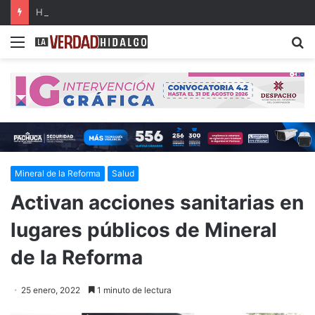
Hidalgo, primer lugar nacional en crecimiento del Fondo General de Participaciones
Menu
B
Mineral de la Reforma
Salud
Activan acciones sanitarias en
lugares públicos de Mineral
de la Reforma
25 enero, 2022
1 minuto de lectura