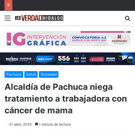
Con música, literatura y cultura internacional concluirá la 26ª FILIJ en Pachuca
Menu
B
Pachuca
Salud
Sociedad
Alcaldía de Pachuca niega
tratamiento a trabajadora con
cáncer de mama
21 abril, 2025
1 minuto de lectura