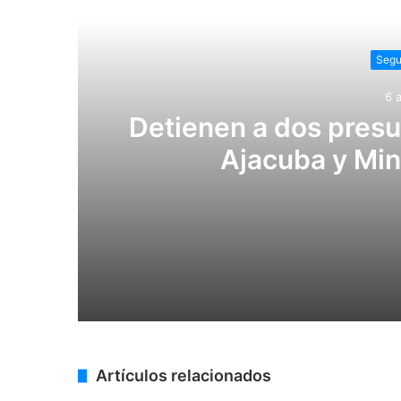
Lee
Segu
6 
Detienen a dos pres
Ajacuba y Min
6 agosto, 2026
Detienen a dos presuntos narcomenudi
5 agosto, 2026
Artículos relacionados