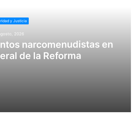
r siguiente
ridad y Justicia
agosto, 2026
untos narcomenudistas en
eral de la Reforma
stas en Ajacuba y Mineral de la Reforma
Instalarán cámaras en La Alcantarilla, El Arbolito, Morelos, Felipe Ángeles, 20 de Noviembre y Cruz del Cerrito