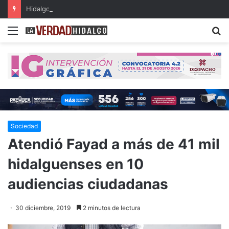
Hidalgo, primer lugar nacional en crecimiento del Fondo General de Participaciones
Menu
B
Sociedad
Atendió Fayad a más de 41 mil
hidalguenses en 10
audiencias ciudadanas
30 diciembre, 2019
2 minutos de lectura