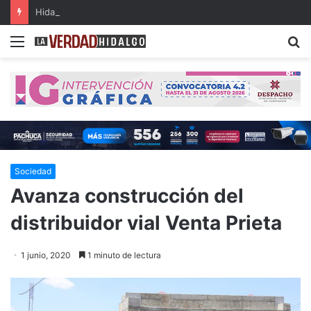
Hidalgo, primer lugar nacional en crecimiento del Fondo General de Participaciones
Menu
B
Sociedad
Avanza construcción del
distribuidor vial Venta Prieta
1 junio, 2020
1 minuto de lectura