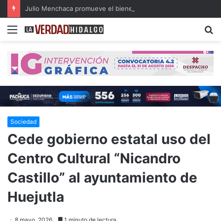
Julio Menchaca promueve el bienestar integral de los adultos mayores
Menu
B
Sociedad
Cede gobierno estatal uso del
Centro Cultural “Nicandro
Castillo” al ayuntamiento de
Huejutla
8 mayo, 2026
1 minuto de lectura