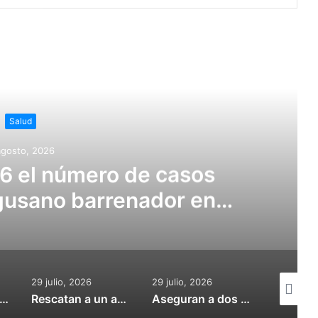
r siguiente
Salud
agosto, 2026
6 el número de casos
gusano barrenador en
umanos
29 julio, 2026
29 julio, 2026
27 julio, 
Menchaca consolida integración de ocho municipios hidalguenses a la ZMVM
Rescatan a un adulto y dos menores de “secuestro virtual” en Tulancingo
Aseguran a dos personas y desarticulan presunta “narcotiendita” en Pachuca