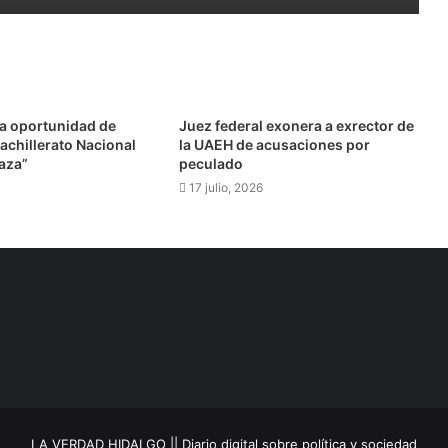
la oportunidad de
Juez federal exonera a exrector de
achillerato Nacional
la UAEH de acusaciones por
aza”
peculado
17 julio, 2026
LA VERDAD HIDALGO || Diario digital sobre política y sociedad