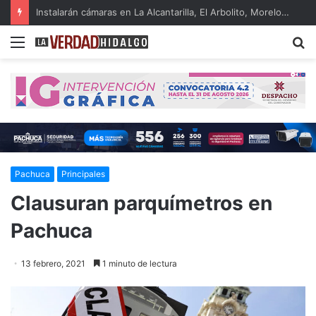
Hidalgo, primer lugar nacional en crecimiento del Fondo General de Participaciones
Menu
B
Pachuca
Principales
Clausuran parquímetros en
Pachuca
13 febrero, 2021
1 minuto de lectura