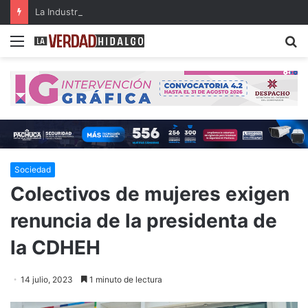
La Industria 5.0 y sus aplicaciones en las organizaciones del siglo XXI (parte 3)
Menu
B
Sociedad
Colectivos de mujeres exigen
renuncia de la presidenta de
la CDHEH
14 julio, 2023
1 minuto de lectura