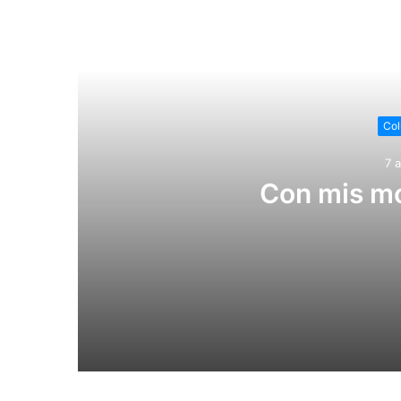
Lee
Col
7 
Con mis mo
7 agosto, 2026
Con mis monos chinos, no