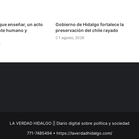
 integral de los adultos mayores
que enseñar, un acto
Gobierno de Hidalgo fortalece la
te humano y
preservación del chile rayado
1 agosto, 2026
6
 su música a la FILIJ Hidalgo
Publican resultados de becas de Posgrados de Excelencia para Maestría en el Extranjero
ehuetlán de la carretera Pachuca-Huejutla
LA VERDAD HIDALGO || Diario digital sobre política y sociedad
771-7485494 • https://laverdadhidalgo.com/