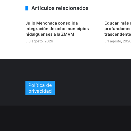
7 agosto, 2026
Artículos relacionados
Julio Menchaca promueve el bienestar
Julio Menchaca consolida
Educar, más 
integración de ocho municipios
profundamen
hidalguenses a la ZMVM
trascendente
6 agosto, 2026
3 agosto, 2026
1 agosto, 202
Insulini & Los Espanta Suegras llevarán
6 agosto, 2026
Política de
privacidad
6 agosto, 2026
Rehabilitarán el tramo Zacualtipán-T