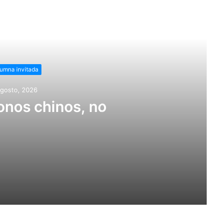
r siguiente
umna invitada
agosto, 2026
nos chinos, no