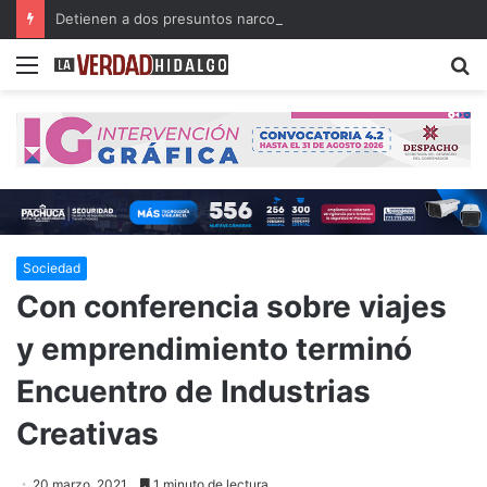
Detienen a dos presuntos narcomenudistas en Ajacuba y Mineral de la Reforma
Menu
B
Sociedad
Con conferencia sobre viajes
y emprendimiento terminó
Encuentro de Industrias
Creativas
20 marzo, 2021
1 minuto de lectura