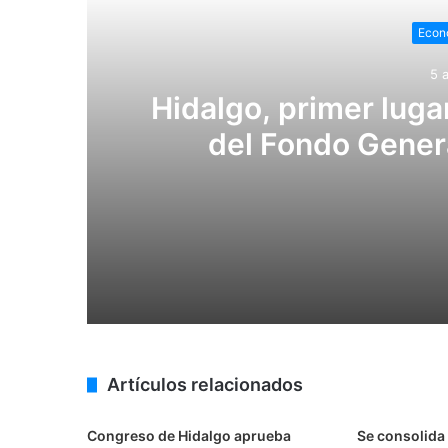
Econ
5 
Hidalgo, primer luga
del Fondo Genera
5 agosto, 2026
Hidalgo, primer lugar nacional en crec
3 agosto, 2026
Artículos relacionados
Alcanzó Hidalgo un crecimiento anual 
Congreso de Hidalgo aprueba
Se consolida 