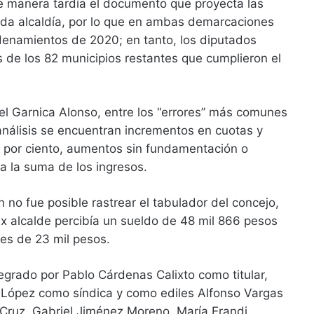
 manera tardía el documento que proyecta las
cada alcaldía, por lo que en ambas demarcaciones
rdenamientos de 2020; en tanto, los diputados
as de los 82 municipios restantes que cumplieron el
el Garnica Alonso, entre los “errores” más comunes
análisis se encuentran incrementos en cuotas y
3 por ciento, aumentos sin fundamentación o
 a la suma de los ingresos.
 no fue posible rastrear el tabulador del concejo,
x alcalde percibía un sueldo de 48 mil 866 pesos
es de 23 mil pesos.
egrado por Pablo Cárdenas Calixto como titular,
 López como síndica y como ediles Alfonso Vargas
 Cruz, Gabriel Jiménez Moreno, María Erandi