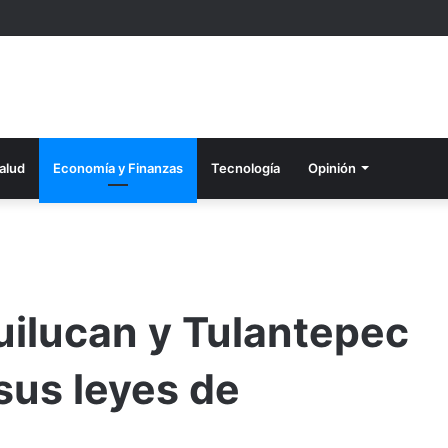
alud
Economía y Finanzas
Tecnología
Opinión
uilucan y Tulantepec
sus leyes de