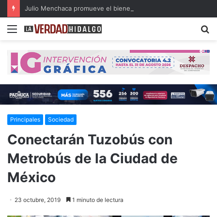
Julio Menchaca promueve el bienestar integral de los adultos mayores
Menu
B
Principales
Sociedad
Conectarán Tuzobús con
Metrobús de la Ciudad de
México
23 octubre, 2019
1 minuto de lectura