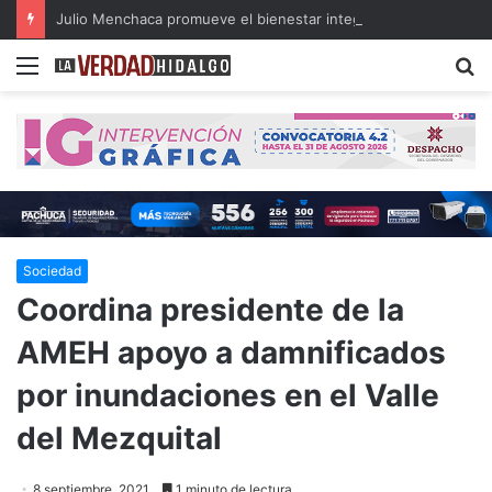
Julio Menchaca promueve el bienestar integral de los adultos mayores
Menu
B
Sociedad
Coordina presidente de la
AMEH apoyo a damnificados
por inundaciones en el Valle
del Mezquital
8 septiembre, 2021
1 minuto de lectura