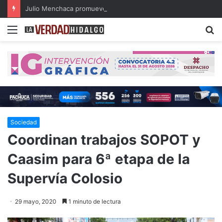
Julio Menchaca promueve el bienestar integral de los adultos mayores
Menu
B
Sociedad
Coordinan trabajos SOPOT y
Caasim para 6ª etapa de la
Supervía Colosio
29 mayo, 2020
1 minuto de lectura