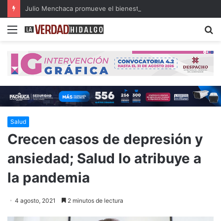
Julio Menchaca promueve el bienestar integral de los adultos mayores
Menu
B
Salud
Crecen casos de depresión y
ansiedad; Salud lo atribuye a
la pandemia
4 agosto, 2021
2 minutos de lectura