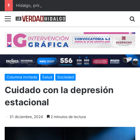
Hidalgo, primer lugar nacional en crecimiento del Fondo General de Participaciones
Menu
B
Columna invitada
Salud
Sociedad
Cuidado con la depresión
estacional
31 diciembre, 2024
2 minutos de lectura