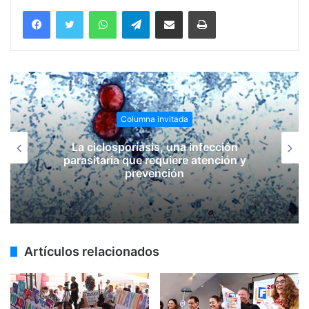
WhatsApp
Telegram
Compartir vía email
Imprimir
Columna invitada
La ciclosporiasis, una infección
parasitaria que requiere atención y
prevención
Artículos relacionados