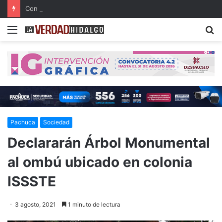
Con música, literatura y cultura internacional concluirá la 26ª FILIJ en Pachuca
Menu
B
Pachuca
Sociedad
Declararán Árbol Monumental
al ombú ubicado en colonia
ISSSTE
3 agosto, 2021
1 minuto de lectura