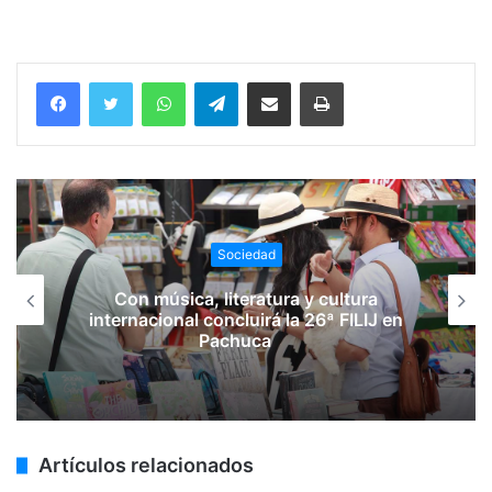
WhatsApp
Telegram
Compartir vía email
Imprimir
Sociedad
Con música, literatura y cultura
internacional concluirá la 26ª FILIJ en
Pachuca
Artículos relacionados