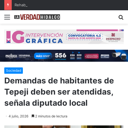
Rehabilitarán el tramo Zacualtipán-Tehuetlán de la carretera Pachuca-Huejutla
Menu
B
Sociedad
Demandas de habitantes de
Tepeji deben ser atendidas,
señala diputado local
4 julio, 2026
2 minutos de lectura