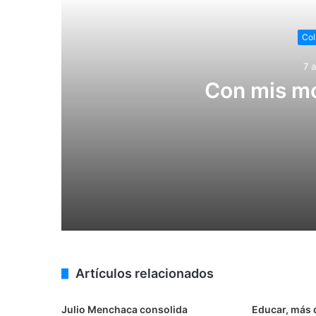
Col
7 
Con mis mo
7 agosto, 2026
Con mis monos chinos, no
7 agosto, 2026
Artículos relacionados
Julio Menchaca promueve el bienestar
Julio Menchaca consolida
Educar, más 