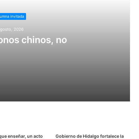
umna invitada
agosto, 2026
nos chinos, no
 integral de los adultos mayores
que enseñar, un acto
Gobierno de Hidalgo fortalece la