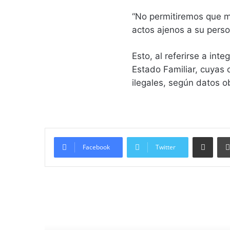
“No permitiremos que m
actos ajenos a su perso
Esto, al referirse a in
Estado Familiar, cuyas c
ilegales, según datos o
Compartir vía email
Facebook
Twitter
Lee