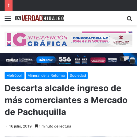
Detienen a dos presuntos narcomenudistas en Ajacuba y Mineral de la Reforma
Menu
B
Metrópoli
Mineral de la Reforma
Sociedad
Descarta alcalde ingreso de
más comerciantes a Mercado
de Pachuquilla
16 julio, 2019
1 minuto de lectura