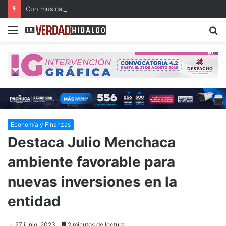
Con música, literatura y cultura internacional concluirá la 26ª FILIJ en Pachuca
Menu
B
Economía y Finanzas
Destaca Julio Menchaca
ambiente favorable para
nuevas inversiones en la
entidad
27 junio, 2023
2 minutos de lectura