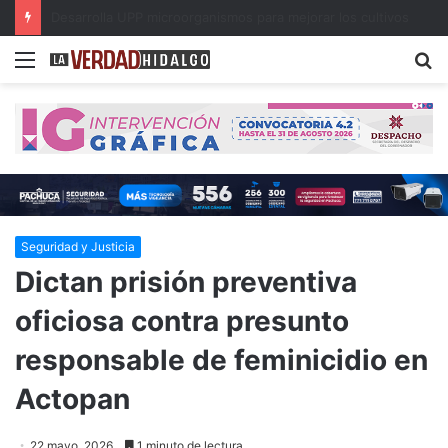
Con música, literatura y cultura internacional concluirá la 26ª FILIJ en Pachuca
Menu
B
Seguridad y Justicia
Dictan prisión preventiva
oficiosa contra presunto
responsable de feminicidio en
Actopan
22 mayo, 2026
1 minuto de lectura