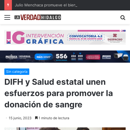
Julio Menchaca promueve el bienestar integral de los adultos mayores
Menu
B
Sin categoría
DIFH y Salud estatal unen
esfuerzos para promover la
donación de sangre
15 junio, 2023
1 minuto de lectura