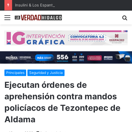
Insulini & Los Espanta Suegras llevarán su música a la FILIJ Hidalgo
Menu
B
Principales
Seguridad y Justicia
Ejecutan órdenes de
aprehensión contra mandos
policíacos de Tezontepec de
Aldama