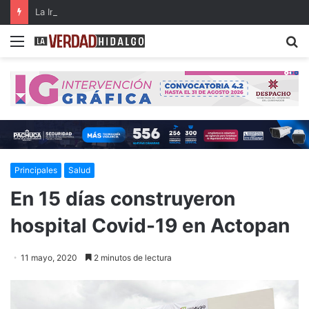
La Industria 5.0 y sus aplicaciones en las organizaciones del siglo XXI (parte 3)
Menu
B
Principales
Salud
En 15 días construyeron
hospital Covid-19 en Actopan
11 mayo, 2020
2 minutos de lectura