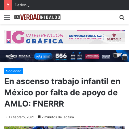
Detienen a dos presuntos narcomenudistas en Ajacuba y Mineral de la Reforma
Menu
B
Sociedad
En ascenso trabajo infantil en
México por falta de apoyo de
AMLO: FNERRR
17 febrero, 2021
2 minutos de lectura