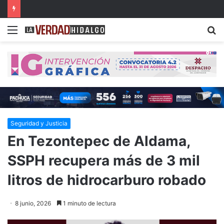
Detienen a dos presuntos narcomenudistas en Ajacuba y Mineral de la Reforma
Menu
B
Seguridad y Justicia
En Tezontepec de Aldama,
SSPH recupera más de 3 mil
litros de hidrocarburo robado
8 junio, 2026
1 minuto de lectura